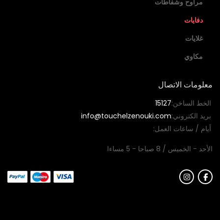
مراوح وشفاطات
دفايات
غلايات
مكاوي
معلومات الاتصال
الخط الساخن:
15127
بريد الكتروني:
info@touchelzenouki.com
أيام / ساعات العمل:
الأحد - الخميس / 8 صباحا - 5 مساءا