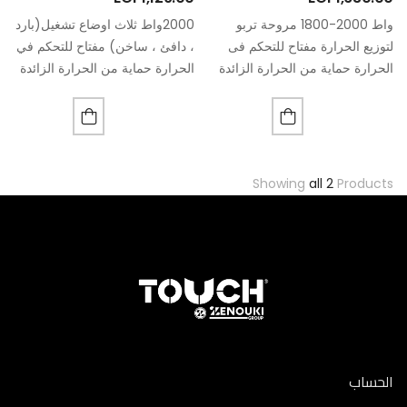
واط 2000-1800 مروحة تربو
2000واط ثلاث اوضاع تشغيل(بارد
لتوزيع الحرارة مفتاح للتحكم فى
، دافئ ، ساخن) مفتاح للتحكم في
الحرارة حماية من الحرارة الزائدة
الحرارة حماية من الحرارة الزائدة
3مستويات للتدفئة 750 واط 1150
مستويين للتدفئة فصل الدفاية
واط 2000 واط امكانية التثبيت
اتوماتيكياً عند الوقوع توزع الحرارة
على الحائط مزودة بمقابض
في جميع الإتجاهات توفر الطاقة…
بلاستيكية مقاومة…
Showing
all 2
Products
الحساب