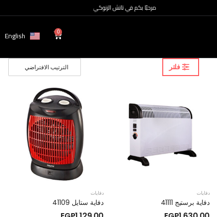
مرحبًا بكم في تاتش الزنوكي
0
English
فلتر
دفايات
دفايات
دفاية برستيج 41111
دفاية ستايل 41109
EGP
1,129.00
EGP
1,630.00